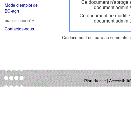
dans
Ce document n'abroge 
dans
Mode d'emploi de
une
document administ
une
(Ouvrir
BO-agri
autre
nouvelle
Ce document ne modifie
dans
fenêtre)
fenêtre)
document administ
UNE DIFFICULTÉ ?
une
nouvelle
Contactez-nous
fenêtre)
Ce document est paru au sommaire
Plan du site
|
Accessibili