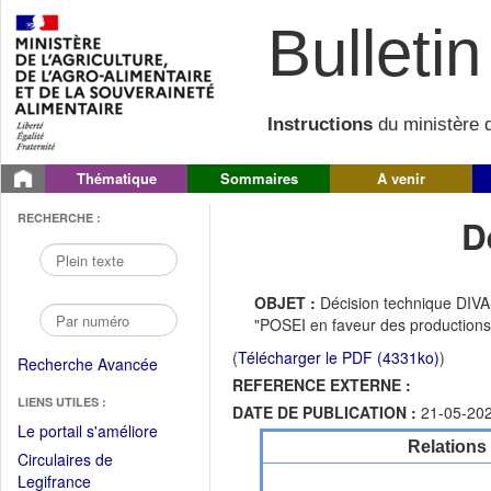
Bulletin 
Instructions
du ministère d
Thématique
Sommaires
A venir
RECHERCHE :
D
OBJET :
Décision technique DIVA-
"POSEI en faveur des productions 
(
Télécharger le PDF (4331ko)
)
Recherche Avancée
REFERENCE EXTERNE :
LIENS UTILES :
DATE DE PUBLICATION :
21-05-20
(Fichier
Le portail s'améliore
Relations
PDF
Circulaires de
ouvrir
(Ouvrir
Legifrance