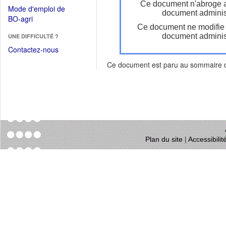
dans
Ce document n'abroge 
dans
Mode d'emploi de
une
document administ
une
(Ouvrir
BO-agri
autre
nouvelle
Ce document ne modifie
dans
fenêtre)
fenêtre)
document administ
UNE DIFFICULTÉ ?
une
nouvelle
Contactez-nous
fenêtre)
Ce document est paru au sommaire
Plan du site
|
Accessibili