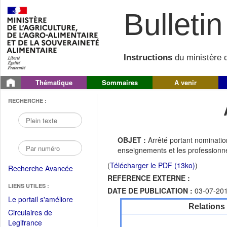
Bulletin 
Instructions
du ministère d
Thématique
Sommaires
A venir
RECHERCHE :
OBJET :
Arrêté portant nomination
enseignements et les professionne
(
Télécharger le PDF (13ko)
)
Recherche Avancée
REFERENCE EXTERNE :
LIENS UTILES :
DATE DE PUBLICATION :
03-07-20
(Fichier
Le portail s'améliore
Relations
PDF
Circulaires de
ouvrir
(Ouvrir
Legifrance