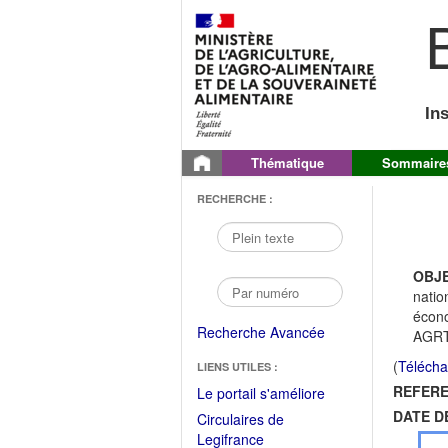
B
In
Thématique
Sommaire
RECHERCHE :
OBJE
natio
écono
Recherche Avancée
AGRT
(
Télécha
LIENS UTILES :
REFERE
(Fichier
Le portail s'améliore
PDF
DATE D
Circulaires de
ouvrir
(Ouvrir
Legifrance