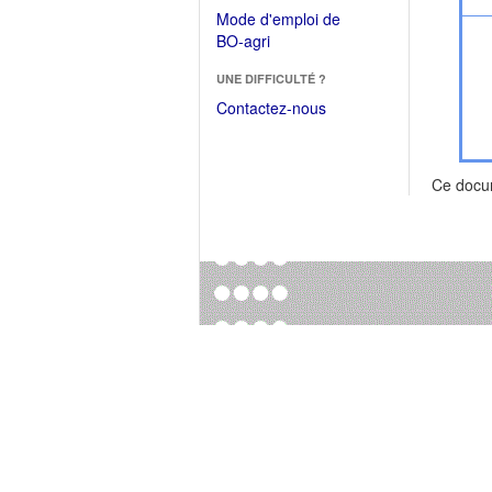
dans
dans
Mode d'emploi de
une
une
(Ouvrir
BO-agri
autre
nouvelle
dans
fenêtre)
fenêtre)
UNE DIFFICULTÉ ?
une
nouvelle
Contactez-nous
fenêtre)
Ce docu