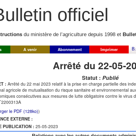
ulletin officiel
structions
du ministère de l’agriculture depuis 1998 et
Bullet
B.
s
A venir
Abonnement
Imprimer
Arrêté du 22-05-2
Statut :
Publié
T :
Arrêté du 22 mai 2023 relatif à la prise en charge partielle des in
nal agricole de mutualisation du risque sanitaire et environnemental au
miques consécutives aux mesures de lutte obligatoire contre le virus
2200313A
rger le PDF (128ko)
)
NCE EXTERNE :
E PUBLICATION :
25-05-2023
Relations avec les autres documents administ