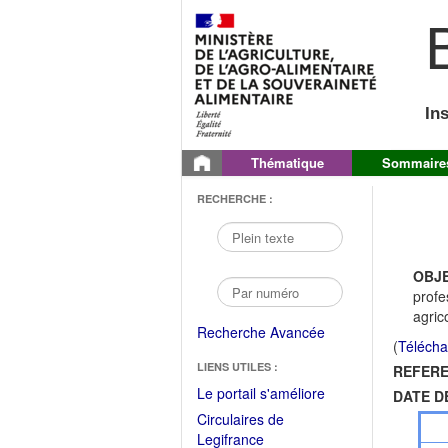
B
In
Thématique
Sommaire
RECHERCHE :
OBJE
profe
agric
Recherche Avancée
(
Télécha
LIENS UTILES :
REFERE
(Fichier
Le portail s'améliore
DATE D
PDF
Circulaires de
ouvrir
(Ouvrir
Legifrance