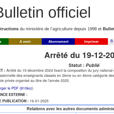
ulletin officiel
structions
du ministère de l’agriculture depuis 1998 et
Bullet
B.
s
A venir
Abonnement
Imprimer
Arrêté du 19-12-2
Statut :
Publié
T :
Arrêté du 19 décembre 2024 fixant la composition du jury national 
ssionnelle des enseignants classés en 2ème ou en 4ème catégorie de
ole privés organisé au titre de l’année 2025.
rger le PDF (810ko)
)
NCE EXTERNE :
E PUBLICATION :
16-01-2025
Relations avec les autres documents administ