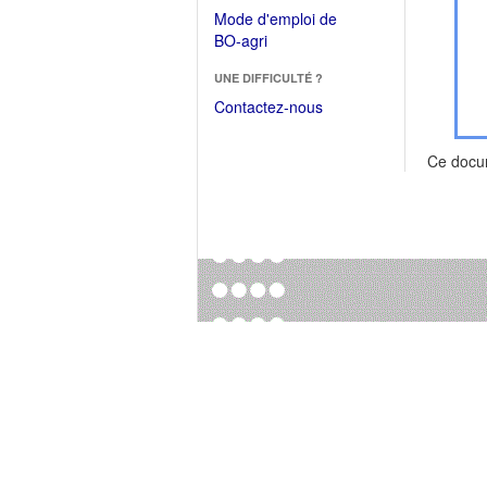
dans
dans
Mode d'emploi de
une
une
(Ouvrir
BO-agri
autre
nouvelle
dans
fenêtre)
fenêtre)
UNE DIFFICULTÉ ?
une
nouvelle
Contactez-nous
fenêtre)
Ce docu