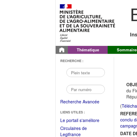
B
In
Thématique
Sommaire
RECHERCHE :
OBJE
du Fl
Répub
Recherche Avancée
(
Télécha
LIENS UTILES :
REFERE
conclu d
(Fichier
Le portail s'améliore
campagn
PDF
Circulaires de
ouvrir
DATE D
(Ouvrir
Legifrance