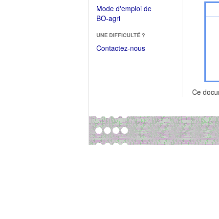
dans
dans
Mode d'emploi de
une
une
(Ouvrir
BO-agri
autre
nouvelle
dans
fenêtre)
fenêtre)
UNE DIFFICULTÉ ?
une
nouvelle
Contactez-nous
fenêtre)
Ce docu