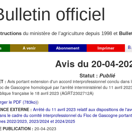
ulletin officiel
structions
du ministère de l’agriculture depuis 1998 et
Bullet
B.
s
A venir
Abonnement
Imprimer
Avis du 20-04-20
Statut :
Publié
T :
Avis portant extension d'un accord interprofessionnel conclu dans 
oc de Gascogne homologué par l'arrêté interministériel du 11 avril 2023 
lique française le 18 avril 2023 (AGRT2302712A)
rger le PDF (783ko)
)
NCE EXTERNE :
Arrêté du 11 avril 2023 relatif aux dispositions de l'a
ans le cadre du comité interprofessionnel du Floc de Gascogne portant
es 2022/2023, 2023/2024 et 2024/2025
E PUBLICATION :
20-04-2023