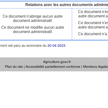
Relations avec les autres documents administ
Ce document n'es
autre document ad
Ce document n'abroge aucun autre
document administratif.
Ce document n'es
autre document ad
Ce document ne modifie aucun autre
document administratif.
Ce document n'a j
ment est paru au sommaire du
20-04-2023
.
Agriculture.gouv.fr
Plan du site
|
Accessibilité partiellement conforme
|
Mentions légale