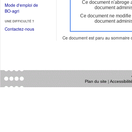
dans
Ce document n'abroge 
dans
Mode d'emploi de
une
document administ
une
(Ouvrir
BO-agri
autre
nouvelle
Ce document ne modifie
dans
fenêtre)
fenêtre)
document administ
UNE DIFFICULTÉ ?
une
nouvelle
Contactez-nous
fenêtre)
Ce document est paru au sommaire
Plan du site
|
Accessibili