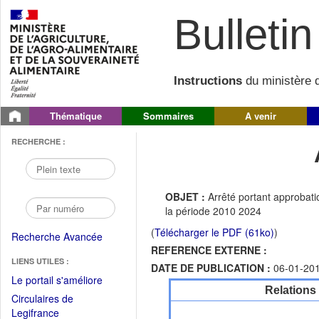
Bulletin 
Instructions
du ministère d
Thématique
Sommaires
A venir
RECHERCHE :
OBJET :
Arrêté portant approba
la période 2010 2024
(
Télécharger le PDF (61ko)
)
Recherche Avancée
REFERENCE EXTERNE :
LIENS UTILES :
DATE DE PUBLICATION :
06-01-20
(Fichier
Le portail s'améliore
Relations
PDF
Circulaires de
ouvrir
(Ouvrir
Legifrance