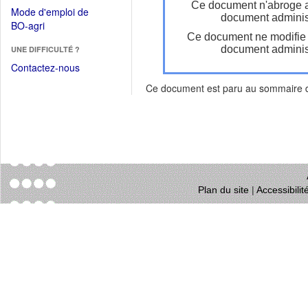
dans
Ce document n'abroge 
dans
Mode d'emploi de
une
document administ
une
(Ouvrir
BO-agri
autre
nouvelle
Ce document ne modifie
dans
fenêtre)
fenêtre)
document administ
UNE DIFFICULTÉ ?
une
nouvelle
Contactez-nous
fenêtre)
Ce document est paru au sommaire
Plan du site
|
Accessibili