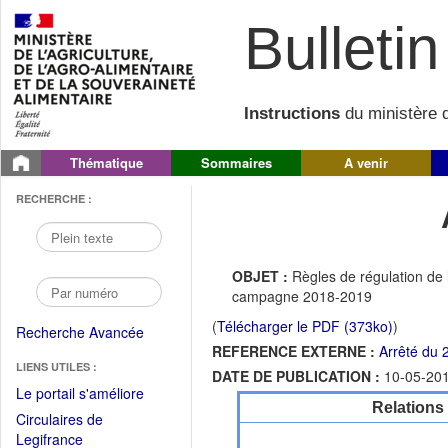
Bulletin 
Instructions
du ministère d
Thématique
Sommaires
A venir
RECHERCHE :
OBJET :
Règles de régulation de 
campagne 2018-2019
(
Télécharger le PDF (373ko)
)
Recherche Avancée
REFERENCE EXTERNE :
Arrêté du 
LIENS UTILES :
DATE DE PUBLICATION :
10-05-20
(Fichier
Le portail s'améliore
Relations
PDF
Circulaires de
ouvrir
(Ouvrir
Legifrance