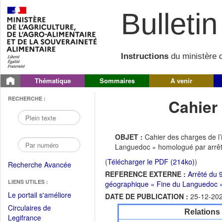
Bulletin 
Instructions
du ministère d
Thématique
Sommaires
A venir
RECHERCHE :
Cahier
OBJET :
Cahier des charges de l
Languedoc » homologué par arr
(
Télécharger le PDF (214ko)
)
Recherche Avancée
REFERENCE EXTERNE :
Arrêté du 
LIENS UTILES :
géographique « Fine du Languedoc »
(Fichier
Le portail s'améliore
DATE DE PUBLICATION :
25-12-20
PDF
Circulaires de
Relations
ouvrir
(Ouvrir
Legifrance