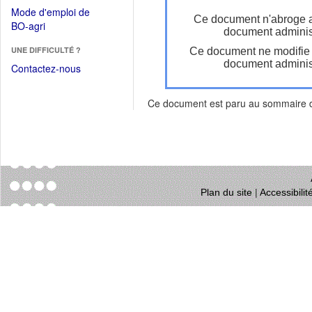
dans
dans
Mode d'emploi de
une
Ce document n'abroge 
une
(Ouvrir
BO-agri
autre
document administ
nouvelle
dans
fenêtre)
fenêtre)
UNE DIFFICULTÉ ?
Ce document ne modifie
une
document administ
nouvelle
Contactez-nous
fenêtre)
Ce document est paru au sommaire
Plan du site
|
Accessibili