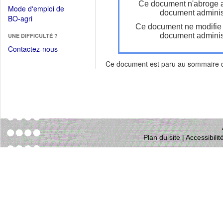
dans
Ce document n'abroge 
dans
Mode d'emploi de
une
document administ
une
(Ouvrir
BO-agri
autre
nouvelle
Ce document ne modifie
dans
fenêtre)
fenêtre)
document administ
UNE DIFFICULTÉ ?
une
nouvelle
Contactez-nous
fenêtre)
Ce document est paru au sommaire
Plan du site
|
Accessibili