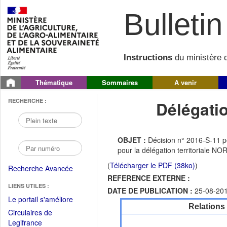
Bulletin 
Instructions
du ministère d
Thématique
Sommaires
A venir
RECHERCHE :
Délégati
OBJET :
Décision n° 2016-S-11 po
pour la délégation territoriale N
(
Télécharger le PDF (38ko)
)
Recherche Avancée
REFERENCE EXTERNE :
LIENS UTILES :
DATE DE PUBLICATION :
25-08-20
(Fichier
Le portail s'améliore
Relations
PDF
Circulaires de
ouvrir
(Ouvrir
Legifrance