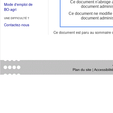
dans
Ce document n'abroge 
dans
Mode d'emploi de
une
document administ
une
(Ouvrir
BO-agri
autre
nouvelle
Ce document ne modifie
dans
fenêtre)
fenêtre)
document administ
UNE DIFFICULTÉ ?
une
nouvelle
Contactez-nous
fenêtre)
Ce document est paru au sommaire
Plan du site
|
Accessibili