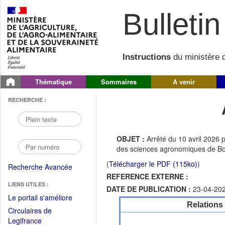
Bulletin 
Instructions
du ministère d
Thématique
Sommaires
A venir
RECHERCHE :
OBJET :
Arrêté du 10 avril 2026 
des sciences agronomiques de Bo
(
Télécharger le PDF (115ko)
)
Recherche Avancée
REFERENCE EXTERNE :
LIENS UTILES :
DATE DE PUBLICATION :
23-04-20
(Fichier
Le portail s'améliore
Relations
PDF
Circulaires de
ouvrir
(Ouvrir
Legifrance