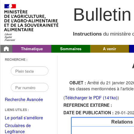
Bulletin 
Instructions
du ministère d
Thématique
Sommaires
A venir
RECHERCHE :
OBJET :
Arrêté du 21 janvier 202
les classes mentionnées à l'artic
(
Télécharger le PDF (141ko)
)
Recherche Avancée
REFERENCE EXTERNE :
LIENS UTILES :
DATE DE PUBLICATION :
29-01-20
(Fichier
Le portail s'améliore
Relations
PDF
Circulaires de
ouvrir
(Ouvrir
Legifrance