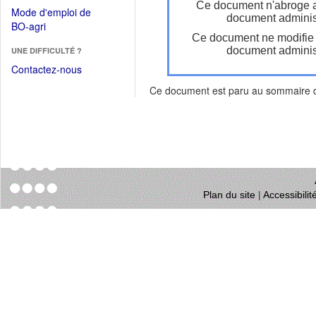
dans
Ce document n'abroge 
dans
Mode d'emploi de
une
document administ
une
(Ouvrir
BO-agri
autre
nouvelle
Ce document ne modifie
dans
fenêtre)
fenêtre)
document administ
UNE DIFFICULTÉ ?
une
nouvelle
Contactez-nous
fenêtre)
Ce document est paru au sommaire
Plan du site
|
Accessibili