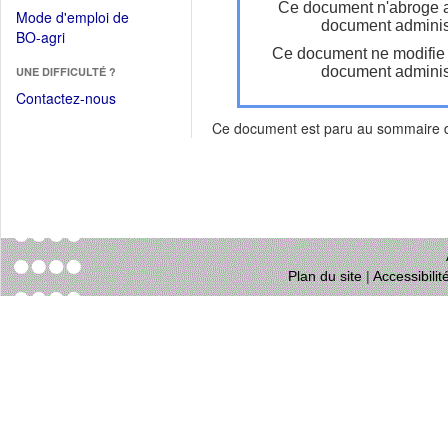
dans
Ce document n'abroge 
dans
Mode d'emploi de
une
document administ
une
(Ouvrir
BO-agri
autre
nouvelle
Ce document ne modifie
dans
fenêtre)
fenêtre)
document administ
UNE DIFFICULTÉ ?
une
nouvelle
Contactez-nous
fenêtre)
Ce document est paru au sommaire
Plan du site
|
Accessibili