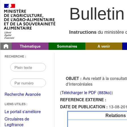
Bulletin 
Instructions
du ministère d
Thématique
Sommaires
A venir
RECHERCHE :
OBJET :
Avis relatif à la consult
d'Intercéréales
(
Télécharger le PDF (883ko)
)
Recherche Avancée
REFERENCE EXTERNE :
LIENS UTILES :
DATE DE PUBLICATION :
13-08-20
(Fichier
Le portail s'améliore
Relations
PDF
Circulaires de
ouvrir
(Ouvrir
Legifrance