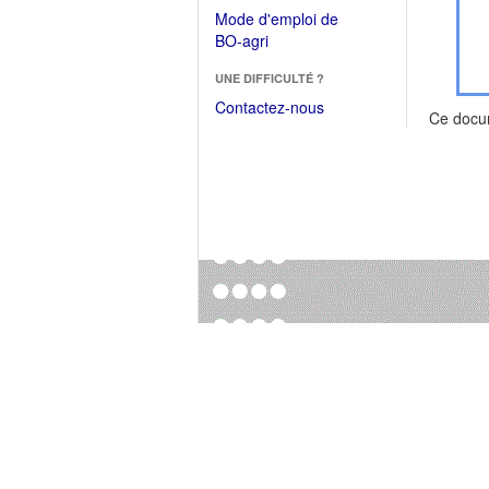
dans
dans
Mode d'emploi de
une
une
(Ouvrir
BO-agri
autre
nouvelle
dans
fenêtre)
fenêtre)
UNE DIFFICULTÉ ?
une
nouvelle
Contactez-nous
Ce docu
fenêtre)