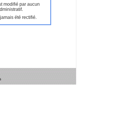
t modifié par aucun
ministratif.
amais été rectifié.
s