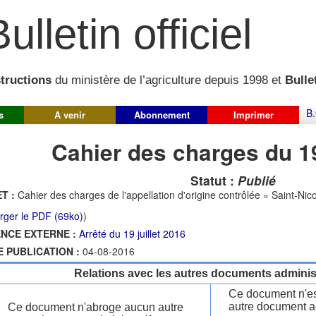
ulletin officiel
structions
du ministère de l’agriculture depuis 1998 et
Bullet
B.
s
A venir
Abonnement
Imprimer
Cahier des charges du 1
Statut :
Publié
T :
Cahier des charges de l'appellation d'origine contrôlée « Saint-Nic
rger le PDF (69ko)
)
NCE EXTERNE :
Arrêté du 19 juillet 2016
E PUBLICATION :
04-08-2016
Relations avec les autres documents administ
Ce document n'es
autre document ad
Ce document n'abroge aucun autre