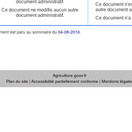
document administratif.
Ce document n'es
autre document ad
Ce document ne modifie aucun autre
document administratif.
Ce document n'a j
ment est paru au sommaire du
04-08-2016
.
Agriculture.gouv.fr
Plan du site
|
Accessibilité partiellement conforme
|
Mentions légale