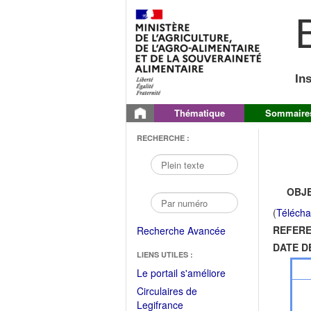
B
In
Thématique
Sommaire
RECHERCHE :
OBJE
(
Télécha
REFERE
Recherche Avancée
DATE D
LIENS UTILES :
(Fichier
Le portail s'améliore
PDF
Circulaires de
ouvrir
(Ouvrir
Legifrance