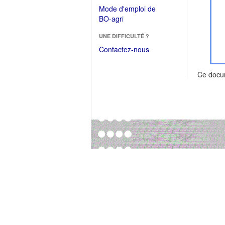
dans
dans
Mode d'emploi de
une
une
(Ouvrir
BO-agri
autre
nouvelle
dans
fenêtre)
fenêtre)
UNE DIFFICULTÉ ?
une
nouvelle
Contactez-nous
fenêtre)
Ce docu