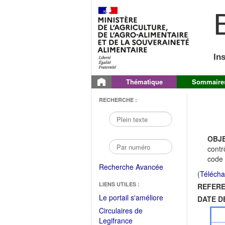
B
In
Thématique
Sommaire
RECHERCHE :
OBJE
contr
code 
Recherche Avancée
(
Télécha
LIENS UTILES :
REFERE
(Fichier
Le portail s'améliore
DATE D
PDF
Circulaires de
ouvrir
(Ouvrir
Legifrance