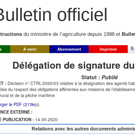
ulletin officiel
structions
du ministère de l’agriculture depuis 1998 et
Bullet
B.
s
A venir
Abonnement
Imprimer
Délégation de signature du
Statut :
Publié
T :
Décision n° CTRL/2020/03 relative à la désignation des agents hab
ôles du respect des obligations afférentes aux missions de l’établissem
rural et de la pêche maritime
rger le PDF (213ko)
)
NCE EXTERNE :
E PUBLICATION :
14-05-2020
Relations avec les autres documents administ