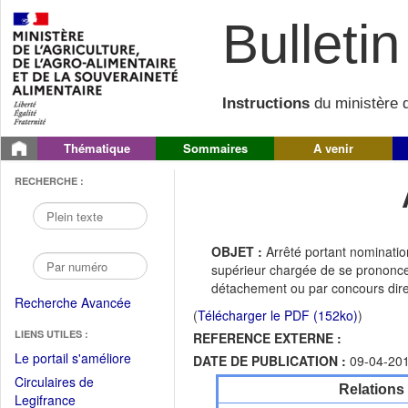
Bulletin 
Instructions
du ministère d
Thématique
Sommaires
A venir
RECHERCHE :
OBJET :
Arrêté portant nominati
supérieur chargée de se prononcer
détachement ou par concours dire
Recherche Avancée
(
Télécharger le PDF (152ko)
)
LIENS UTILES :
REFERENCE EXTERNE :
(Fichier
Le portail s'améliore
DATE DE PUBLICATION :
09-04-20
PDF
Circulaires de
Relations
ouvrir
(Ouvrir
Legifrance