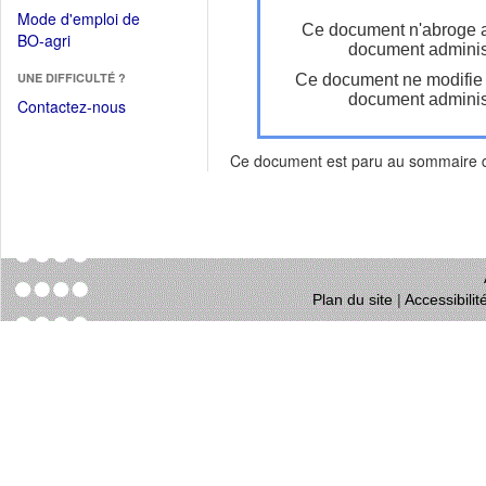
dans
dans
Mode d'emploi de
une
Ce document n'abroge 
une
(Ouvrir
BO-agri
autre
document administ
nouvelle
dans
fenêtre)
fenêtre)
UNE DIFFICULTÉ ?
Ce document ne modifie
une
document administ
nouvelle
Contactez-nous
fenêtre)
Ce document est paru au sommaire
Plan du site
|
Accessibili