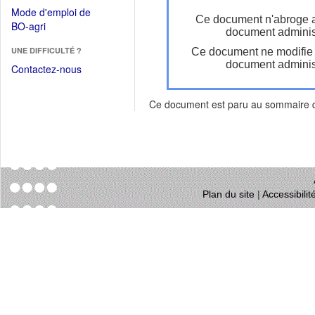
dans
dans
Mode d'emploi de
une
Ce document n'abroge 
une
(Ouvrir
BO-agri
autre
document administ
nouvelle
dans
fenêtre)
fenêtre)
UNE DIFFICULTÉ ?
Ce document ne modifie
une
document administ
nouvelle
Contactez-nous
fenêtre)
Ce document est paru au sommaire
Plan du site
|
Accessibili