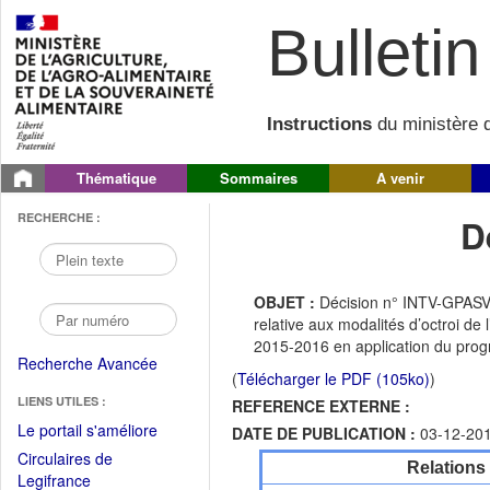
Bulletin 
Instructions
du ministère d
Thématique
Sommaires
A venir
RECHERCHE :
D
OBJET :
Décision n° INTV-GPASV
relative aux modalités d’octroi de
2015-2016 en application du prog
Recherche Avancée
(
Télécharger le PDF (105ko)
)
LIENS UTILES :
REFERENCE EXTERNE :
(Fichier
Le portail s'améliore
DATE DE PUBLICATION :
03-12-20
PDF
Circulaires de
Relations
ouvrir
(Ouvrir
Legifrance