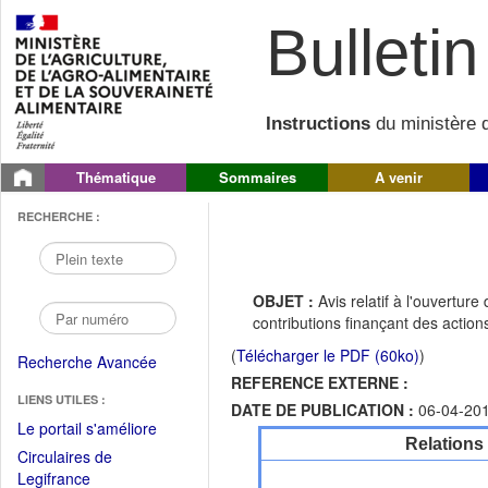
Bulletin 
Instructions
du ministère d
Thématique
Sommaires
A venir
RECHERCHE :
OBJET :
Avis relatif à l'ouvertu
contributions finançant des action
(
Télécharger le PDF (60ko)
)
Recherche Avancée
REFERENCE EXTERNE :
LIENS UTILES :
DATE DE PUBLICATION :
06-04-20
(Fichier
Le portail s'améliore
Relations
PDF
Circulaires de
ouvrir
(Ouvrir
Legifrance