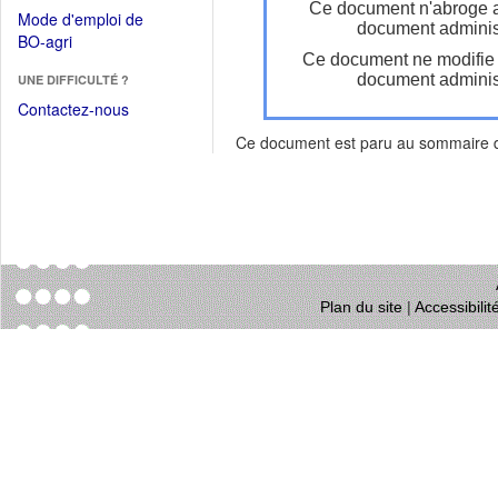
dans
Ce document n'abroge 
dans
Mode d'emploi de
une
document administ
une
(Ouvrir
BO-agri
autre
nouvelle
Ce document ne modifie
dans
fenêtre)
fenêtre)
document administ
UNE DIFFICULTÉ ?
une
nouvelle
Contactez-nous
fenêtre)
Ce document est paru au sommaire
Plan du site
|
Accessibili