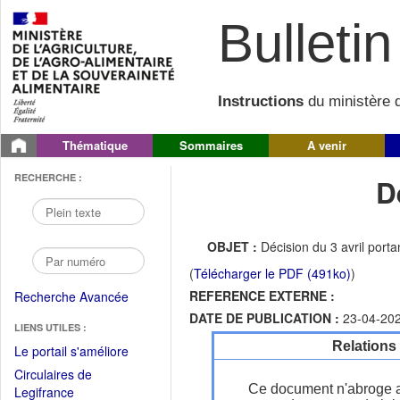
Bulletin 
Instructions
du ministère d
Thématique
Sommaires
A venir
RECHERCHE :
D
OBJET :
Décision du 3 avril port
(
Télécharger le PDF (491ko)
)
REFERENCE EXTERNE :
Recherche Avancée
DATE DE PUBLICATION :
23-04-20
LIENS UTILES :
Relations
(Fichier
Le portail s'améliore
PDF
Circulaires de
ouvrir
Ce document n'abroge 
(Ouvrir
Legifrance