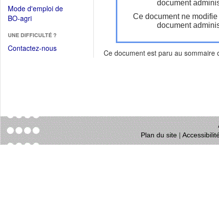
dans
document administ
dans
Mode d'emploi de
une
une
Ce document ne modifie
(Ouvrir
BO-agri
autre
nouvelle
document administ
dans
fenêtre)
fenêtre)
UNE DIFFICULTÉ ?
une
nouvelle
Contactez-nous
Ce document est paru au sommaire
fenêtre)
Plan du site
|
Accessibili