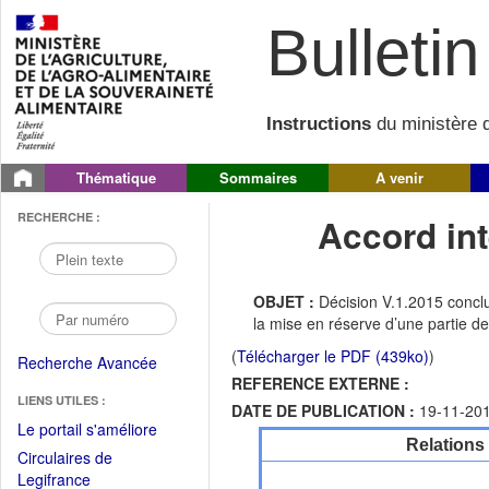
Bulletin 
Instructions
du ministère d
Thématique
Sommaires
A venir
RECHERCHE :
Accord int
OBJET :
Décision V.1.2015 conclu
la mise en réserve d’une partie d
(
Télécharger le PDF (439ko)
)
Recherche Avancée
REFERENCE EXTERNE :
LIENS UTILES :
DATE DE PUBLICATION :
19-11-20
(Fichier
Le portail s'améliore
Relations
PDF
Circulaires de
ouvrir
(Ouvrir
Legifrance