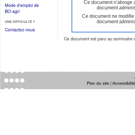
dans
Ce document n'abroge 
dans
Mode d'emploi de
une
document administ
une
(Ouvrir
BO-agri
autre
nouvelle
Ce document ne modifie
dans
fenêtre)
fenêtre)
document administ
UNE DIFFICULTÉ ?
une
nouvelle
Contactez-nous
fenêtre)
Ce document est paru au sommaire
Plan du site
|
Accessibili