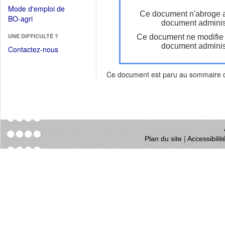
dans
dans
Mode d'emploi de
une
Ce document n'abroge 
une
(Ouvrir
BO-agri
autre
document administ
nouvelle
dans
fenêtre)
fenêtre)
UNE DIFFICULTÉ ?
Ce document ne modifie
une
document administ
nouvelle
Contactez-nous
fenêtre)
Ce document est paru au sommaire
Plan du site
|
Accessibili