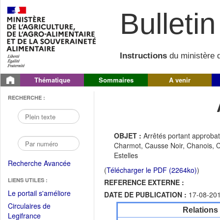
Bulletin 
Instructions
du ministère d
Thématique
Sommaires
A venir
RECHERCHE :
OBJET :
Arrêtés portant approba
Charmot, Causse Noir, Chanois, C
Estelles
Recherche Avancée
(
Télécharger le PDF (2264ko)
)
LIENS UTILES :
REFERENCE EXTERNE :
(Fichier
Le portail s'améliore
DATE DE PUBLICATION :
17-08-20
PDF
Circulaires de
Relations
ouvrir
(Ouvrir
Legifrance