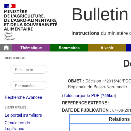
Bulletin 
Instructions
du ministère d
Thématique
Sommaires
A venir
RECHERCHE :
D
OBJET :
Décision n°2015/48/PDG p
Régionale de Basse-Normandie.
(
Télécharger le PDF (755ko)
)
Recherche Avancée
REFERENCE EXTERNE :
LIENS UTILES :
DATE DE PUBLICATION :
04-06-20
(Fichier
Le portail s'améliore
Relations
PDF
Circulaires de
ouvrir
(Ouvrir
Legifrance