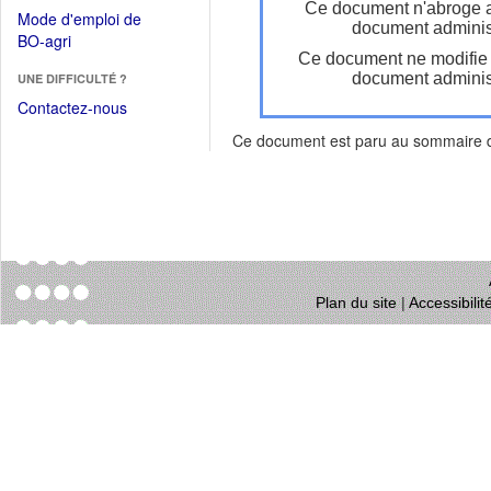
dans
Ce document n'abroge 
dans
Mode d'emploi de
une
document administ
une
(Ouvrir
BO-agri
autre
nouvelle
Ce document ne modifie
dans
fenêtre)
fenêtre)
document administ
UNE DIFFICULTÉ ?
une
nouvelle
Contactez-nous
fenêtre)
Ce document est paru au sommaire
Plan du site
|
Accessibili