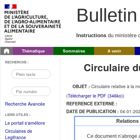
Bulletin 
Instructions
du ministère d
Thématique
Sommaires
A venir
RECHERCHE :
Circulaire 
OBJET :
Circulaire relative à la 
(
Télécharger le PDF (346ko)
)
REFERENCE EXTERNE :
Recherche Avancée
DATE DE PUBLICATION :
04-01-20
LIENS UTILES :
Relations
(Fichier
Le portail s'améliore
PDF
Circulaires de
ouvrir
Ce document n'abroge 
(Ouvrir
Legifrance