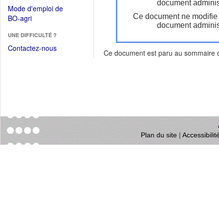
dans
document administ
dans
Mode d'emploi de
une
une
Ce document ne modifie
(Ouvrir
BO-agri
autre
nouvelle
document administ
dans
fenêtre)
fenêtre)
UNE DIFFICULTÉ ?
une
nouvelle
Contactez-nous
Ce document est paru au sommaire
fenêtre)
Plan du site
|
Accessibili