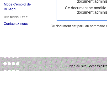
dans
document administ
dans
Mode d'emploi de
une
une
Ce document ne modifie
(Ouvrir
BO-agri
autre
nouvelle
document administ
dans
fenêtre)
fenêtre)
UNE DIFFICULTÉ ?
une
nouvelle
Contactez-nous
Ce document est paru au sommaire
fenêtre)
Plan du site
|
Accessibili