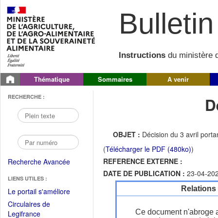
Bulletin 
Instructions
du ministère d
Thématique
Sommaires
A venir
RECHERCHE :
D
OBJET :
Décision du 3 avril port
(
Télécharger le PDF (480ko)
)
REFERENCE EXTERNE :
Recherche Avancée
DATE DE PUBLICATION :
23-04-20
LIENS UTILES :
Relations
(Fichier
Le portail s'améliore
PDF
Circulaires de
ouvrir
Ce document n'abroge 
(Ouvrir
Legifrance