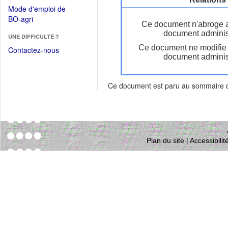
dans
dans
Mode d'emploi de
une
une
(Ouvrir
BO-agri
autre
Ce document n'abroge 
nouvelle
dans
fenêtre)
document administ
fenêtre)
UNE DIFFICULTÉ ?
une
Ce document ne modifie
nouvelle
Contactez-nous
document administ
fenêtre)
Ce document est paru au sommaire
Plan du site
|
Accessibili