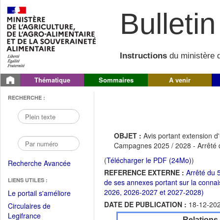
Bulletin 
Instructions
du ministère d
Thématique
Sommaires
A venir
RECHERCHE :
OBJET :
Avis portant extension d
Campagnes 2025 / 2028 - Arrêt
(
Télécharger le PDF (24Mo)
)
Recherche Avancée
REFERENCE EXTERNE :
Arrêté du 5
LIENS UTILES :
de ses annexes portant sur la conna
2026, 2026-2027 et 2027-2028)
(Fichier
Le portail s'améliore
PDF
DATE DE PUBLICATION :
18-12-20
Circulaires de
ouvrir
(Ouvrir
Legifrance
Relations