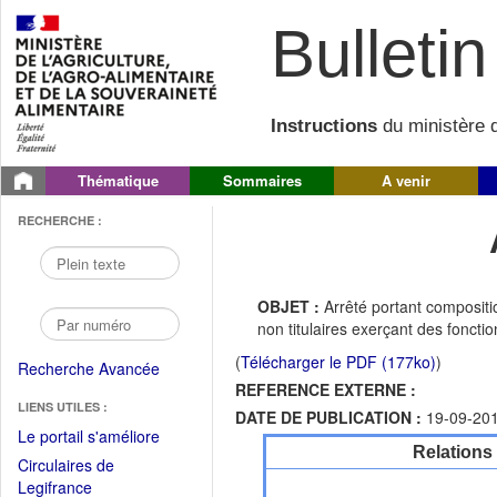
Bulletin 
Instructions
du ministère d
Thématique
Sommaires
A venir
RECHERCHE :
OBJET :
Arrêté portant compositi
non titulaires exerçant des fonct
(
Télécharger le PDF (177ko)
)
Recherche Avancée
REFERENCE EXTERNE :
LIENS UTILES :
DATE DE PUBLICATION :
19-09-20
(Fichier
Le portail s'améliore
Relations
PDF
Circulaires de
ouvrir
(Ouvrir
Legifrance