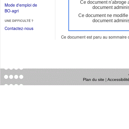
dans
Ce document n'abroge 
dans
Mode d'emploi de
une
document administ
une
(Ouvrir
BO-agri
autre
nouvelle
Ce document ne modifie
dans
fenêtre)
fenêtre)
document administ
UNE DIFFICULTÉ ?
une
nouvelle
Contactez-nous
fenêtre)
Ce document est paru au sommaire
Plan du site
|
Accessibili