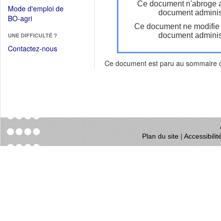
dans
Ce document n'abroge 
dans
Mode d'emploi de
une
document administ
une
(Ouvrir
BO-agri
autre
nouvelle
Ce document ne modifie
dans
fenêtre)
fenêtre)
document administ
UNE DIFFICULTÉ ?
une
nouvelle
Contactez-nous
fenêtre)
Ce document est paru au sommaire
Plan du site
|
Accessibili