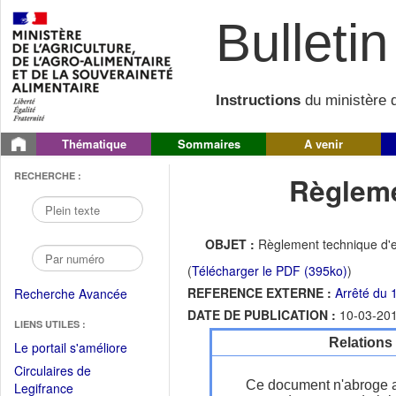
Bulletin 
Instructions
du ministère d
Thématique
Sommaires
A venir
RECHERCHE :
Règleme
OBJET :
Règlement technique d'e
(
Télécharger le PDF (395ko)
)
REFERENCE EXTERNE :
Arrêté du 
Recherche Avancée
DATE DE PUBLICATION :
10-03-20
LIENS UTILES :
Relations
(Fichier
Le portail s'améliore
PDF
Circulaires de
ouvrir
Ce document n'abroge 
(Ouvrir
Legifrance