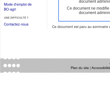
dans
document administ
dans
Mode d'emploi de
une
une
Ce document ne modifie
(Ouvrir
BO-agri
autre
nouvelle
document administ
dans
fenêtre)
fenêtre)
UNE DIFFICULTÉ ?
une
nouvelle
Contactez-nous
Ce document est paru au sommaire
fenêtre)
Plan du site
|
Accessibili