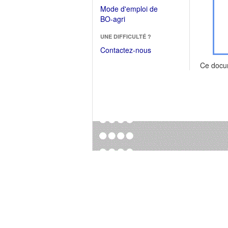
dans
dans
Mode d'emploi de
une
une
(Ouvrir
BO-agri
autre
nouvelle
dans
fenêtre)
fenêtre)
UNE DIFFICULTÉ ?
une
nouvelle
Contactez-nous
fenêtre)
Ce docu