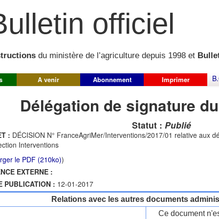
ulletin officiel
structions
du ministère de l’agriculture depuis 1998 et
Bullet
B.
s
A venir
Abonnement
Imprimer
Délégation de signature du
Statut :
Publié
T :
DÉCISION N° FranceAgriMer/Interventions/2017/01 relative aux dé
rection Interventions
rger le PDF (210ko)
)
NCE EXTERNE :
E PUBLICATION :
12-01-2017
Relations avec les autres documents administ
Ce document n'es