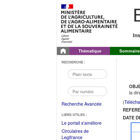
B
In
Thématique
Sommaire
RECHERCHE :
OBJE
la di
(
Télécha
Recherche Avancée
REFERE
LIENS UTILES :
DATE D
(Fichier
Le portail s'améliore
PDF
Circulaires de
ouvrir
(Ouvrir
Legifrance