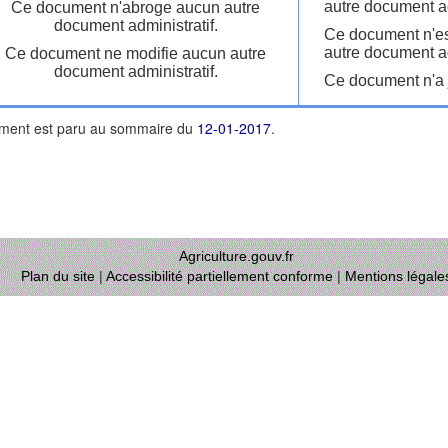
autre document ad
Ce document n'abroge aucun autre
document administratif.
Ce document n'es
autre document ad
Ce document ne modifie aucun autre
document administratif.
Ce document n'a j
ment est paru au sommaire du
12-01-2017
.
Agriculture.gouv.fr
Plan du site
|
Accessibilité partiellement conforme
|
Mentions légale