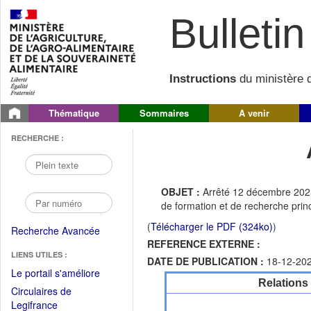
Bulletin 
Instructions
du ministère d
Thématique
Sommaires
A venir
RECHERCHE :
OBJET :
Arrêté 12 décembre 2025 
de formation et de recherche prin
(
Télécharger le PDF (324ko)
)
Recherche Avancée
REFERENCE EXTERNE :
LIENS UTILES :
DATE DE PUBLICATION :
18-12-20
(Fichier
Le portail s'améliore
Relations
PDF
Circulaires de
ouvrir
(Ouvrir
Legifrance