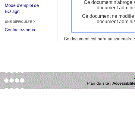
dans
Ce document n'abroge 
dans
Mode d'emploi de
une
document administ
une
(Ouvrir
BO-agri
autre
nouvelle
Ce document ne modifie
dans
fenêtre)
fenêtre)
document administ
UNE DIFFICULTÉ ?
une
nouvelle
Contactez-nous
fenêtre)
Ce document est paru au sommaire
Plan du site
|
Accessibili