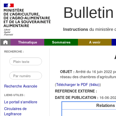
Bulletin 
Instructions
du ministère d
Thématique
Sommaires
A venir
RECHERCHE :
OBJET :
Arrêté du 16 juin 2022 p
réseau des chambres d'agricultur
(
Télécharger le PDF (94ko)
)
Recherche Avancée
REFERENCE EXTERNE :
LIENS UTILES :
DATE DE PUBLICATION :
16-06-20
(Fichier
Le portail s'améliore
Relations
PDF
Circulaires de
ouvrir
(Ouvrir
Legifrance