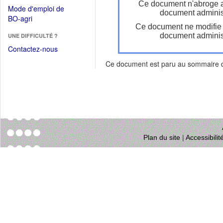
dans
Ce document n'abroge 
dans
Mode d'emploi de
une
document administ
une
(Ouvrir
BO-agri
autre
nouvelle
Ce document ne modifie
dans
fenêtre)
fenêtre)
document administ
UNE DIFFICULTÉ ?
une
nouvelle
Contactez-nous
fenêtre)
Ce document est paru au sommaire
Plan du site
|
Accessibili