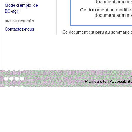
dans
document administ
dans
Mode d'emploi de
une
une
Ce document ne modifie
(Ouvrir
BO-agri
autre
nouvelle
document administ
dans
fenêtre)
fenêtre)
UNE DIFFICULTÉ ?
une
nouvelle
Contactez-nous
Ce document est paru au sommaire
fenêtre)
Plan du site
|
Accessibili