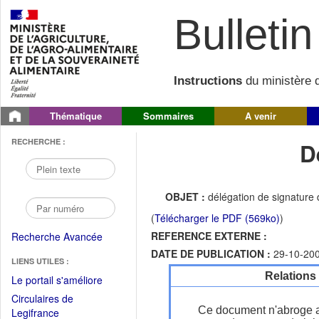
Bulletin 
Instructions
du ministère d
Thématique
Sommaires
A venir
RECHERCHE :
D
OBJET :
délégation de signature 
(
Télécharger le PDF (569ko)
)
REFERENCE EXTERNE :
Recherche Avancée
DATE DE PUBLICATION :
29-10-20
LIENS UTILES :
Relations
(Fichier
Le portail s'améliore
PDF
Circulaires de
ouvrir
Ce document n'abroge 
(Ouvrir
Legifrance