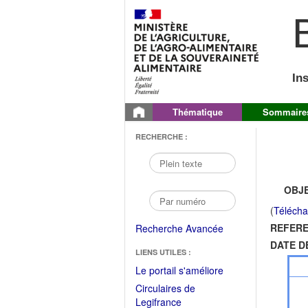
B
In
Thématique
Sommaire
RECHERCHE :
OBJE
(
Télécha
REFERE
Recherche Avancée
DATE D
LIENS UTILES :
(Fichier
Le portail s'améliore
PDF
Circulaires de
ouvrir
(Ouvrir
Legifrance