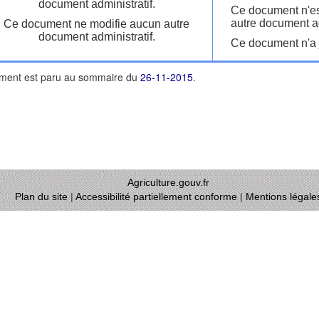
document administratif.
Ce document n'es
autre document ad
Ce document ne modifie aucun autre
document administratif.
Ce document n'a j
ment est paru au sommaire du
26-11-2015
.
Agriculture.gouv.fr
Plan du site
|
Accessibilité partiellement conforme
|
Mentions légale