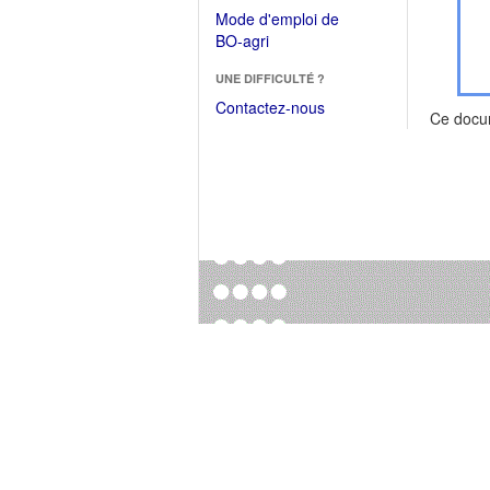
dans
dans
Mode d'emploi de
une
une
(Ouvrir
BO-agri
autre
nouvelle
dans
fenêtre)
fenêtre)
UNE DIFFICULTÉ ?
une
nouvelle
Contactez-nous
Ce docu
fenêtre)