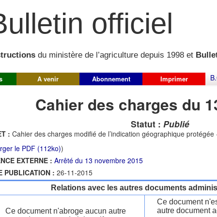
ulletin officiel
structions
du ministère de l’agriculture depuis 1998 et
Bullet
B.
s
A venir
Abonnement
Imprimer
Cahier des charges du 1
Statut :
Publié
T :
Cahier des charges modifié de l’indication géographique protégée
rger le PDF (112ko)
)
NCE EXTERNE :
Arrêté du 13 novembre 2015
E PUBLICATION :
26-11-2015
Relations avec les autres documents administ
Ce document n'es
autre document ad
Ce document n'abroge aucun autre