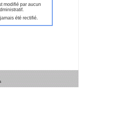
t modifié par aucun
ministratif.
amais été rectifié.
s