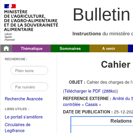
Bulletin 
Instructions
du ministère d
Thématique
Sommaires
A venir
RECHERCHE :
Cahier
OBJET :
Cahier des charges de l
(
Télécharger le PDF (288ko)
)
REFERENCE EXTERNE :
Arrêté du 
Recherche Avancée
contrôlée « Cassis »
LIENS UTILES :
DATE DE PUBLICATION :
25-12-20
(Fichier
Le portail s'améliore
Relations
PDF
Circulaires de
ouvrir
(Ouvrir
Legifrance