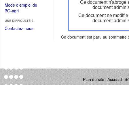
dans
Ce document n'abroge 
dans
Mode d'emploi de
une
document administ
une
(Ouvrir
BO-agri
autre
nouvelle
Ce document ne modifie
dans
fenêtre)
fenêtre)
document administ
UNE DIFFICULTÉ ?
une
nouvelle
Contactez-nous
fenêtre)
Ce document est paru au sommaire
Plan du site
|
Accessibili