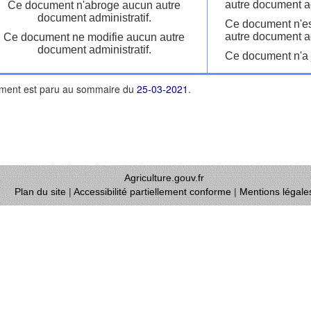
autre document ad
Ce document n'abroge aucun autre
document administratif.
Ce document n'es
autre document ad
Ce document ne modifie aucun autre
document administratif.
Ce document n'a j
ment est paru au sommaire du
25-03-2021
.
Agriculture.gouv.fr
Plan du site
|
Accessibilité partiellement conforme
|
Mentions légale