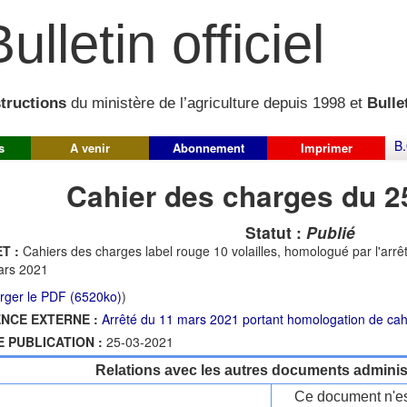
ulletin officiel
structions
du ministère de l’agriculture depuis 1998 et
Bullet
B.
s
A venir
Abonnement
Imprimer
Cahier des charges du 2
Statut :
Publié
T :
Cahiers des charges label rouge 10 volailles, homologué par l'ar
ars 2021
rger le PDF (6520ko)
)
NCE EXTERNE :
Arrêté du 11 mars 2021 portant homologation de cah
E PUBLICATION :
25-03-2021
Relations avec les autres documents administ
Ce document n'es