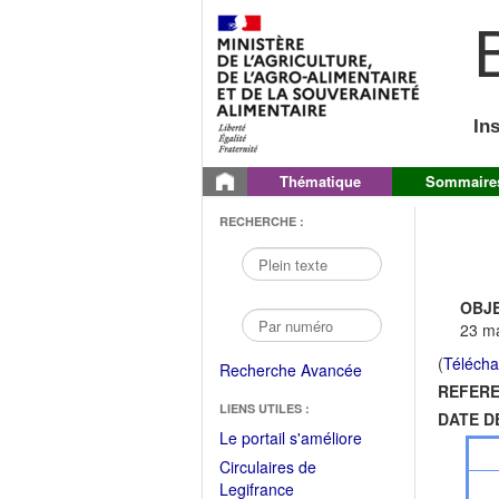
B
In
Thématique
Sommaire
RECHERCHE :
OBJE
23 m
(
Télécha
Recherche Avancée
REFERE
LIENS UTILES :
DATE D
(Fichier
Le portail s'améliore
PDF
Circulaires de
ouvrir
(Ouvrir
Legifrance