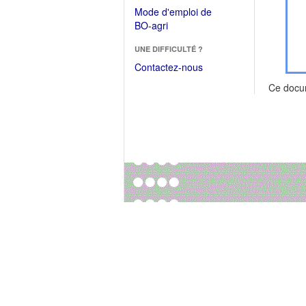
dans
dans
Mode d'emploi de
une
une
(Ouvrir
BO-agri
autre
nouvelle
dans
fenêtre)
fenêtre)
UNE DIFFICULTÉ ?
une
nouvelle
Contactez-nous
fenêtre)
Ce docu