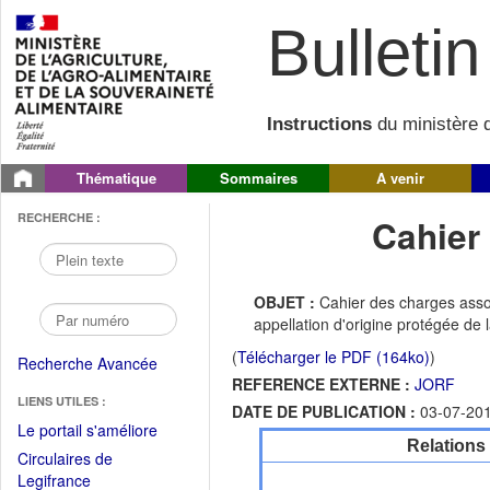
Bulletin 
Instructions
du ministère d
Thématique
Sommaires
A venir
RECHERCHE :
Cahier
OBJET :
Cahier des charges assoc
appellation d'origine protégée de
(
Télécharger le PDF (164ko)
)
Recherche Avancée
REFERENCE EXTERNE :
JORF
LIENS UTILES :
DATE DE PUBLICATION :
03-07-20
(Fichier
Le portail s'améliore
Relations
PDF
Circulaires de
ouvrir
(Ouvrir
Legifrance