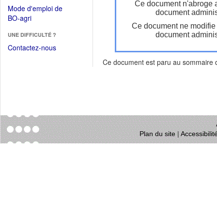
dans
Ce document n'abroge 
dans
Mode d'emploi de
une
document administ
une
(Ouvrir
BO-agri
autre
nouvelle
Ce document ne modifie
dans
fenêtre)
fenêtre)
document administ
UNE DIFFICULTÉ ?
une
nouvelle
Contactez-nous
fenêtre)
Ce document est paru au sommaire
Plan du site
|
Accessibili