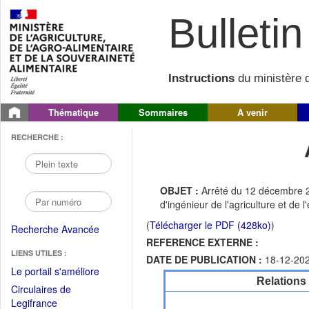
Bulletin 
Instructions
du ministère d
Thématique
Sommaires
A venir
RECHERCHE :
OBJET :
Arrêté du 12 décembre 2
d'ingénieur de l'agriculture et de
(
Télécharger le PDF (428ko)
)
Recherche Avancée
REFERENCE EXTERNE :
LIENS UTILES :
DATE DE PUBLICATION :
18-12-20
(Fichier
Le portail s'améliore
Relations
PDF
Circulaires de
ouvrir
(Ouvrir
Legifrance