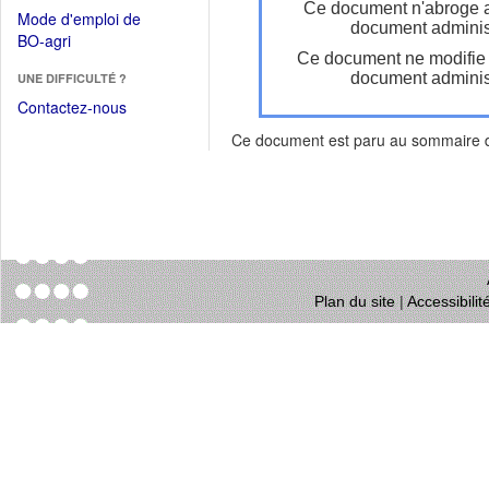
dans
Ce document n'abroge 
dans
Mode d'emploi de
une
document administ
une
(Ouvrir
BO-agri
autre
nouvelle
Ce document ne modifie
dans
fenêtre)
fenêtre)
document administ
UNE DIFFICULTÉ ?
une
nouvelle
Contactez-nous
fenêtre)
Ce document est paru au sommaire
Plan du site
|
Accessibili