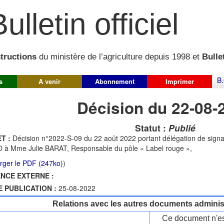
ulletin officiel
structions
du ministère de l’agriculture depuis 1998 et
Bullet
B.
s
A venir
Abonnement
Imprimer
Décision du 22-08-
Statut :
Publié
T :
Décision n°2022-S-09 du 22 août 2022 portant délégation de signatu
O à Mme Julie BARAT, Responsable du pôle « Label rouge »,
rger le PDF (247ko)
)
NCE EXTERNE :
E PUBLICATION :
25-08-2022
Relations avec les autres documents administ
Ce document n'es