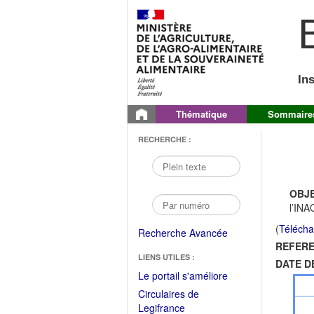
B
In
Thématique
Sommaire
RECHERCHE :
OBJE
l’INA
(
Télécha
Recherche Avancée
REFERE
LIENS UTILES :
DATE D
(Fichier
Le portail s'améliore
PDF
Circulaires de
ouvrir
(Ouvrir
Legifrance