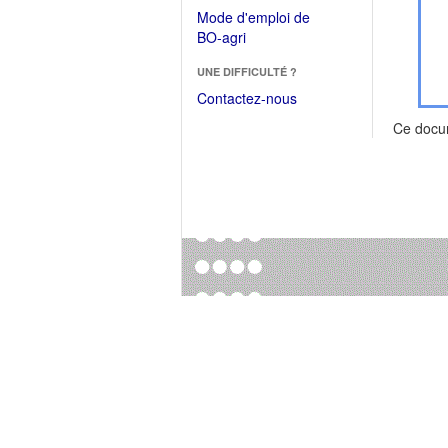
dans
dans
Mode d'emploi de
une
une
(Ouvrir
BO-agri
autre
nouvelle
dans
fenêtre)
fenêtre)
UNE DIFFICULTÉ ?
une
nouvelle
Contactez-nous
fenêtre)
Ce docu