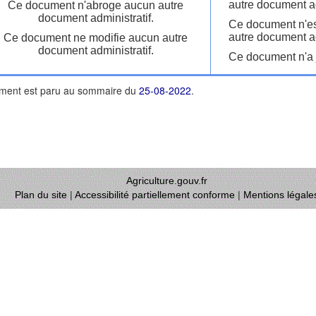
autre document ad
Ce document n'abroge aucun autre
document administratif.
Ce document n'es
autre document ad
Ce document ne modifie aucun autre
document administratif.
Ce document n'a j
ment est paru au sommaire du
25-08-2022
.
Agriculture.gouv.fr
Plan du site
|
Accessibilité partiellement conforme
|
Mentions légale