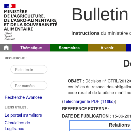
Bulletin 
Instructions
du ministère d
Thématique
Sommaires
A venir
RECHERCHE :
D
OBJET :
Décision n° CTRL/2012/01
contrôles du respect des obligatio
code rural et de la pêche maritime
Recherche Avancée
(
Télécharger le PDF (116ko)
)
LIENS UTILES :
REFERENCE EXTERNE :
(Fichier
Le portail s'améliore
DATE DE PUBLICATION :
15-06-20
PDF
Circulaires de
Relations
ouvrir
(Ouvrir
Legifrance