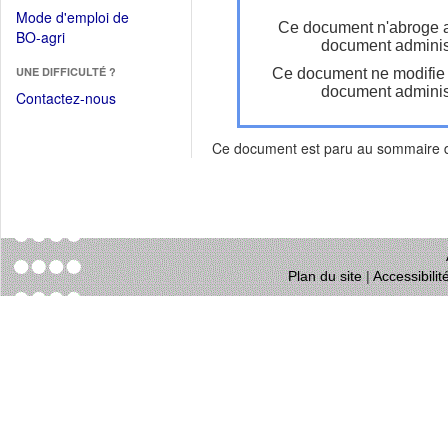
dans
dans
Mode d'emploi de
une
Ce document n'abroge 
une
(Ouvrir
BO-agri
autre
document administ
nouvelle
dans
fenêtre)
fenêtre)
UNE DIFFICULTÉ ?
Ce document ne modifie
une
document administ
nouvelle
Contactez-nous
fenêtre)
Ce document est paru au sommaire
Plan du site
|
Accessibili