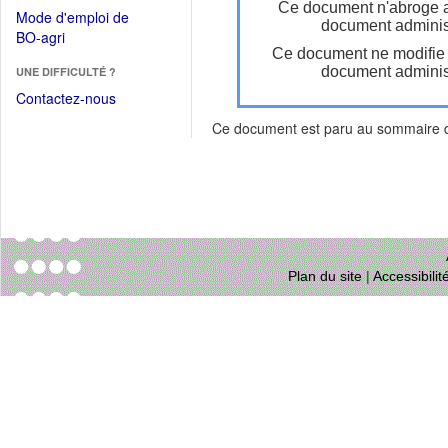
dans
Ce document n'abroge 
dans
Mode d'emploi de
une
document administ
une
(Ouvrir
BO-agri
autre
nouvelle
Ce document ne modifie
dans
fenêtre)
fenêtre)
document administ
UNE DIFFICULTÉ ?
une
nouvelle
Contactez-nous
fenêtre)
Ce document est paru au sommaire
Plan du site
|
Accessibili