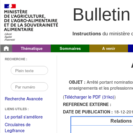
Bulletin 
Instructions
du ministère d
Thématique
Sommaires
A venir
RECHERCHE :
OBJET :
Arrêté portant nomination
enseignements et les professionn
(
Télécharger le PDF (31ko)
)
Recherche Avancée
REFERENCE EXTERNE :
LIENS UTILES :
DATE DE PUBLICATION :
18-12-20
(Fichier
Le portail s'améliore
Relations
PDF
Circulaires de
ouvrir
(Ouvrir
Legifrance