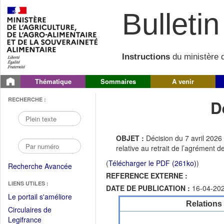
Bulletin 
Instructions
du ministère d
Thématique
Sommaires
A venir
RECHERCHE :
D
OBJET :
Décision du 7 avril 2026 
relative au retrait de l’agrémen
(
Télécharger le PDF (261ko)
)
Recherche Avancée
REFERENCE EXTERNE :
LIENS UTILES :
DATE DE PUBLICATION :
16-04-20
(Fichier
Le portail s'améliore
Relations
PDF
Circulaires de
ouvrir
(Ouvrir
Legifrance