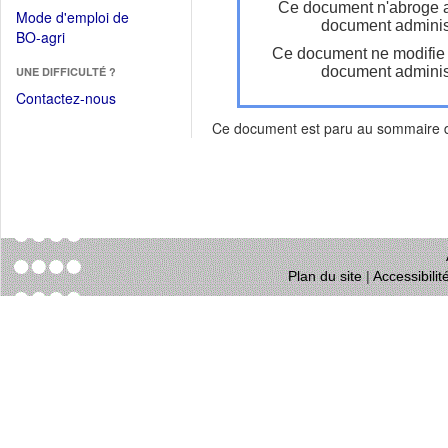
dans
Ce document n'abroge 
dans
Mode d'emploi de
une
document administ
une
(Ouvrir
BO-agri
autre
nouvelle
Ce document ne modifie
dans
fenêtre)
fenêtre)
document administ
UNE DIFFICULTÉ ?
une
nouvelle
Contactez-nous
fenêtre)
Ce document est paru au sommaire
Plan du site
|
Accessibili