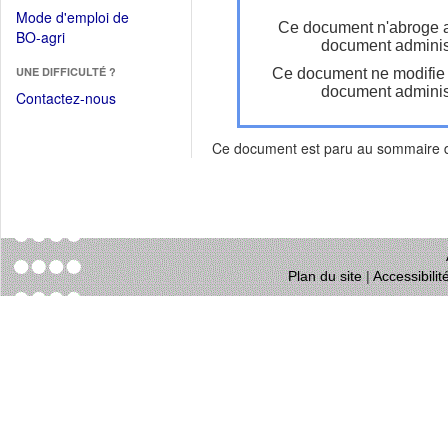
dans
dans
Mode d'emploi de
une
Ce document n'abroge 
une
(Ouvrir
BO-agri
autre
document administ
nouvelle
dans
fenêtre)
fenêtre)
UNE DIFFICULTÉ ?
Ce document ne modifie
une
document administ
nouvelle
Contactez-nous
fenêtre)
Ce document est paru au sommaire
Plan du site
|
Accessibili