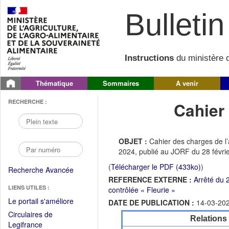
Bulletin 
Instructions
du ministère d
Thématique
Sommaires
A venir
RECHERCHE :
Cahier
OBJET :
Cahier des charges de l’a
2024, publié au JORF du 28 fév
(
Télécharger le PDF (433ko)
)
Recherche Avancée
REFERENCE EXTERNE :
Arrêté du 
LIENS UTILES :
contrôlée « Fleurie »
(Fichier
Le portail s'améliore
DATE DE PUBLICATION :
14-03-20
PDF
Circulaires de
Relations
ouvrir
(Ouvrir
Legifrance