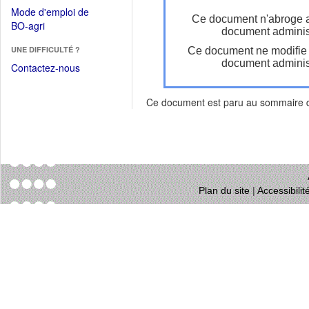
dans
dans
Mode d'emploi de
une
Ce document n'abroge 
une
(Ouvrir
BO-agri
autre
document administ
nouvelle
dans
fenêtre)
fenêtre)
UNE DIFFICULTÉ ?
Ce document ne modifie
une
document administ
nouvelle
Contactez-nous
fenêtre)
Ce document est paru au sommaire
Plan du site
|
Accessibili