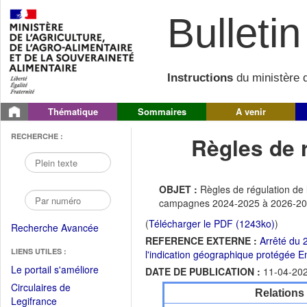
Bulletin 
Instructions
du ministère d
Thématique
Sommaires
A venir
RECHERCHE :
Règles de r
OBJET :
Règles de régulation de 
campagnes 2024-2025 à 2026-
(
Télécharger le PDF (1243ko)
)
Recherche Avancée
REFERENCE EXTERNE :
Arrêté du 2
LIENS UTILES :
l'indication géographique protégée
(Fichier
Le portail s'améliore
DATE DE PUBLICATION :
11-04-20
PDF
Circulaires de
Relations
ouvrir
(Ouvrir
Legifrance