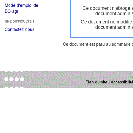
dans
dans
Mode d'emploi de
une
Ce document n'abroge 
une
(Ouvrir
BO-agri
autre
document administ
nouvelle
dans
fenêtre)
fenêtre)
UNE DIFFICULTÉ ?
Ce document ne modifie
une
document administ
nouvelle
Contactez-nous
fenêtre)
Ce document est paru au sommaire
Plan du site
|
Accessibili