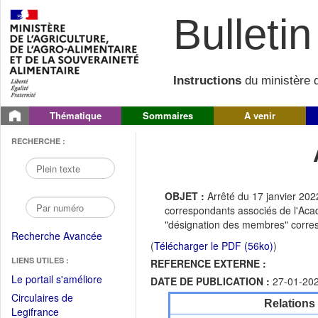
Bulletin 
Instructions
du ministère d
Thématique
Sommaires
A venir
RECHERCHE :
OBJET :
Arrêté du 17 janvier 20
correspondants associés de l'Acadé
"désignation des membres" corres
Recherche Avancée
(
Télécharger le PDF (56ko)
)
LIENS UTILES :
REFERENCE EXTERNE :
(Fichier
Le portail s'améliore
DATE DE PUBLICATION :
27-01-20
PDF
Circulaires de
Relations
ouvrir
(Ouvrir
Legifrance