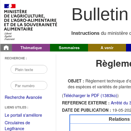
Bulletin 
Instructions
du ministère d
Thématique
Sommaires
A venir
RECHERCHE :
Règleme
OBJET :
Règlement technique d'ex
des espèces et variétés de plante
(
Télécharger le PDF (1383ko)
)
Recherche Avancée
REFERENCE EXTERNE :
Arrêté du
LIENS UTILES :
DATE DE PUBLICATION :
19-05-20
(Fichier
Le portail s'améliore
Relations
PDF
Circulaires de
ouvrir
(Ouvrir
Legifrance