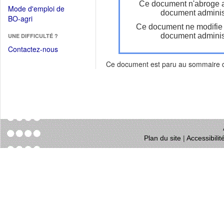
dans
Ce document n'abroge 
dans
Mode d'emploi de
une
document administ
une
(Ouvrir
BO-agri
autre
nouvelle
Ce document ne modifie
dans
fenêtre)
fenêtre)
document administ
UNE DIFFICULTÉ ?
une
nouvelle
Contactez-nous
fenêtre)
Ce document est paru au sommaire
Plan du site
|
Accessibili