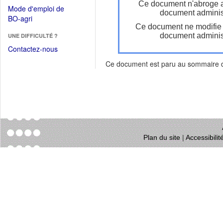
dans
Ce document n'abroge 
dans
Mode d'emploi de
une
document administ
une
(Ouvrir
BO-agri
autre
nouvelle
Ce document ne modifie
dans
fenêtre)
fenêtre)
document administ
UNE DIFFICULTÉ ?
une
nouvelle
Contactez-nous
fenêtre)
Ce document est paru au sommaire
Plan du site
|
Accessibili