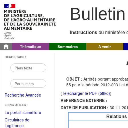
Bulletin 
Instructions
du ministère d
Thématique
Sommaires
A venir
RECHERCHE :
OBJET :
Arrêtés portant approb
55 pour la période 2012-2031 e
(
Télécharger le PDF (58ko)
)
Recherche Avancée
REFERENCE EXTERNE :
LIENS UTILES :
DATE DE PUBLICATION :
30-11-20
(Fichier
Le portail s'améliore
Relations
PDF
Circulaires de
ouvrir
(Ouvrir
Legifrance