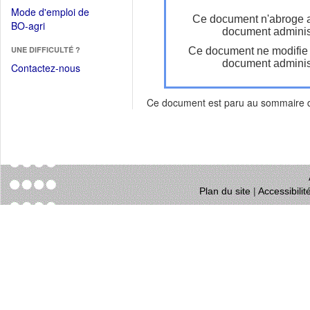
dans
dans
Mode d'emploi de
une
Ce document n'abroge 
une
(Ouvrir
BO-agri
autre
document administ
nouvelle
dans
fenêtre)
fenêtre)
UNE DIFFICULTÉ ?
Ce document ne modifie
une
document administ
nouvelle
Contactez-nous
fenêtre)
Ce document est paru au sommaire
Plan du site
|
Accessibili