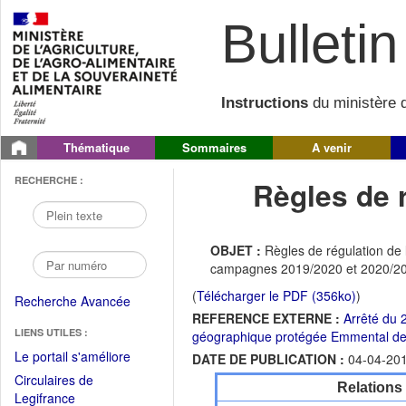
Bulletin 
Instructions
du ministère d
Thématique
Sommaires
A venir
RECHERCHE :
Règles de r
OBJET :
Règles de régulation de 
campagnes 2019/2020 et 2020/2
(
Télécharger le PDF (356ko)
)
Recherche Avancée
REFERENCE EXTERNE :
Arrêté du 2
LIENS UTILES :
géographique protégée Emmental de
(Fichier
Le portail s'améliore
DATE DE PUBLICATION :
04-04-20
PDF
Circulaires de
Relations
ouvrir
(Ouvrir
Legifrance