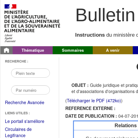
Bulletin 
Instructions
du ministère d
Thématique
Sommaires
A venir
RECHERCHE :
OBJET :
Guide juridique et prat
et d'associations d'organisations 
(
Télécharger le PDF (472ko)
)
Recherche Avancée
REFERENCE EXTERNE :
LIENS UTILES :
DATE DE PUBLICATION :
04-07-20
(Fichier
Le portail s'améliore
Relations
PDF
Circulaires de
ouvrir
(Ouvrir
Legifrance