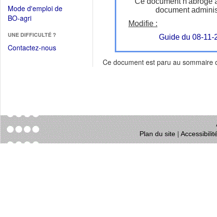
dans
Ce document n'abroge 
dans
Mode d'emploi de
document administ
une
une
(Ouvrir
BO-agri
autre
nouvelle
Modifie :
dans
fenêtre)
fenêtre)
UNE DIFFICULTÉ ?
une
Guide du 08-11-
nouvelle
Contactez-nous
fenêtre)
Ce document est paru au sommaire
Plan du site
|
Accessibili