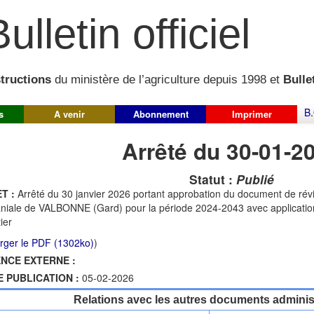
ulletin officiel
structions
du ministère de l’agriculture depuis 1998 et
Bullet
B.
s
A venir
Abonnement
Imprimer
Arrêté du 30-01-2
Statut :
Publié
T :
Arrêté du 30 janvier 2026 portant approbation du document de rév
iale de VALBONNE (Gard) pour la période 2024-2043 avec application d
ier
rger le PDF (1302ko)
)
NCE EXTERNE :
E PUBLICATION :
05-02-2026
Relations avec les autres documents administ