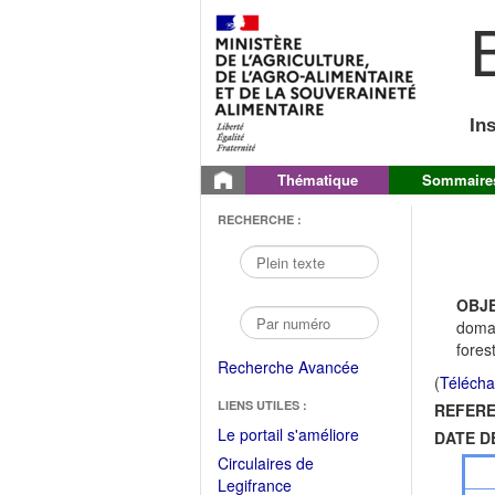
B
In
Thématique
Sommaire
RECHERCHE :
OBJE
doman
forest
Recherche Avancée
(
Télécha
LIENS UTILES :
REFERE
(Fichier
Le portail s'améliore
DATE D
PDF
Circulaires de
ouvrir
(Ouvrir
Legifrance