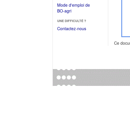
dans
dans
Mode d'emploi de
une
une
(Ouvrir
BO-agri
autre
nouvelle
dans
fenêtre)
fenêtre)
UNE DIFFICULTÉ ?
une
nouvelle
Contactez-nous
fenêtre)
Ce docu