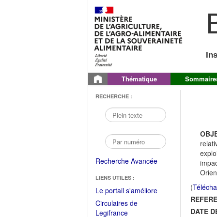
B
In
Thématique
Sommaire
RECHERCHE :
OBJE
relat
explo
Recherche Avancée
impac
Orien
LIENS UTILES :
(
Télécha
(Fichier
Le portail s'améliore
REFERE
PDF
Circulaires de
ouvrir
DATE D
(Ouvrir
Legifrance