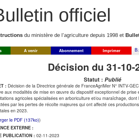
ulletin officiel
structions
du ministère de l’agriculture depuis 1998 et
Bullet
B.
s
A venir
Abonnement
Imprimer
Décision du 31-10-
Statut :
Publié
T :
Décision de la Directrice générale de FranceAgriMer N° INTV-GE
ive aux modalités de mise en œuvre du dispositif exceptionnel de pris
itations agricoles spécialisées en arboriculture et/ou maraîchage, dont l
tées par les pertes de récolte majeures qui ont affecté ces productio
tales en 2023.
rger le PDF (137ko)
)
NCE EXTERNE :
E PUBLICATION :
02-11-2023