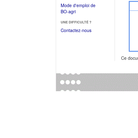
dans
dans
Mode d'emploi de
une
une
(Ouvrir
BO-agri
autre
nouvelle
dans
fenêtre)
fenêtre)
UNE DIFFICULTÉ ?
une
nouvelle
Contactez-nous
fenêtre)
Ce docu