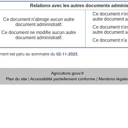
Relations avec les autres documents administ
Ce document n'es
autre document ad
Ce document n'abroge aucun autre
document administratif.
Ce document n'es
autre document ad
Ce document ne modifie aucun autre
document administratif.
Ce document n'a j
ment est paru au sommaire du
02-11-2023
.
Agriculture.gouv.fr
Plan du site
|
Accessibilité partiellement conforme
|
Mentions légale