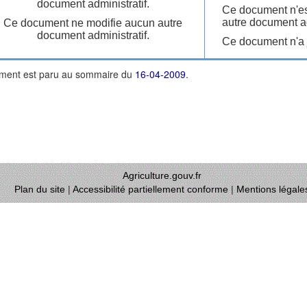
document administratif.
Ce document n'es
autre document ad
Ce document ne modifie aucun autre
document administratif.
Ce document n'a j
ment est paru au sommaire du
16-04-2009
.
Agriculture.gouv.fr
Plan du site
|
Accessibilité partiellement conforme
|
Mentions légale