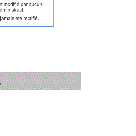
t modifié par aucun
ministratif.
amais été rectifié.
s