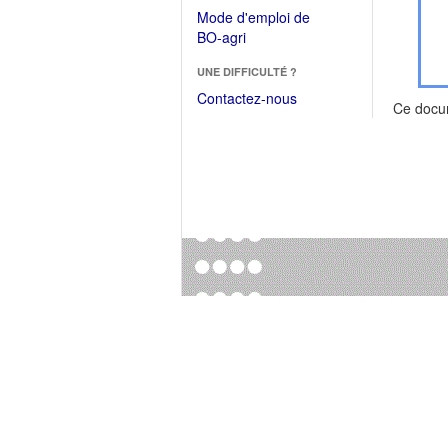
dans
dans
Mode d'emploi de
une
une
(Ouvrir
BO-agri
autre
nouvelle
dans
fenêtre)
fenêtre)
UNE DIFFICULTÉ ?
une
nouvelle
Contactez-nous
Ce docu
fenêtre)