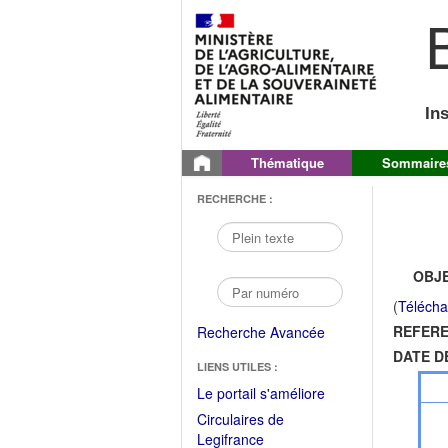
B
In
Thématique
Sommaire
RECHERCHE :
OBJE
(
Télécha
REFERE
Recherche Avancée
DATE D
LIENS UTILES :
(Fichier
Le portail s'améliore
PDF
Circulaires de
ouvrir
(Ouvrir
Legifrance