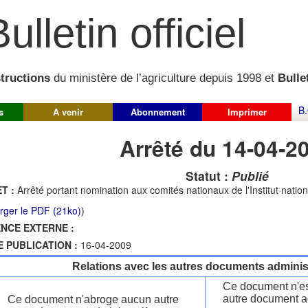
ulletin officiel
structions
du ministère de l’agriculture depuis 1998 et
Bullet
B.
s
A venir
Abonnement
Imprimer
Arrêté du 14-04-2
Statut :
Publié
T :
Arrêté portant nomination aux comités nationaux de l'Institut national
rger le PDF (21ko)
)
NCE EXTERNE :
E PUBLICATION :
16-04-2009
Relations avec les autres documents administ
Ce document n'es
autre document ad
Ce document n'abroge aucun autre